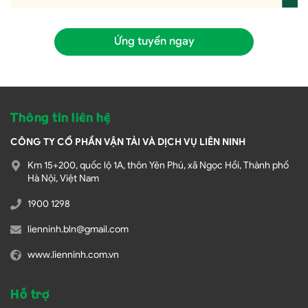
Ứng tuyển ngay
Thông tin liên hệ
CÔNG TY CỔ PHẦN VẬN TẢI VÀ DỊCH VỤ LIÊN NINH
Km 15+200, quốc lộ 1A, thôn Yên Phú, xã Ngọc Hồi, Thành phố
Hà Nội, Việt Nam
1900 1298
lienninh.bln@gmail.com
www.lienninh.com.vn
Hỗ trợ