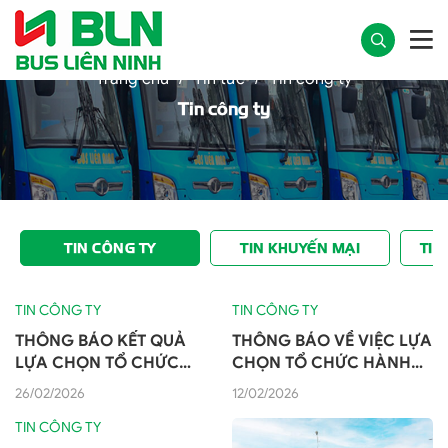
Trang chủ
Tin tức
Tin công ty
Tin công ty
TIN CÔNG TY
TIN KHUYẾN MẠI
TIN
TIN CÔNG TY
TIN CÔNG TY
THÔNG BÁO KẾT QUẢ
THÔNG BÁO VỀ VIỆC LỰA
LỰA CHỌN TỔ CHỨC
CHỌN TỔ CHỨC HÀNH
HÀNH NGHỀ ĐẤU GIÁ TÀI
NGHỀ ĐẤU GIÁ TÀI SẢN
26/02/2026
12/02/2026
SẢN
TIN CÔNG TY