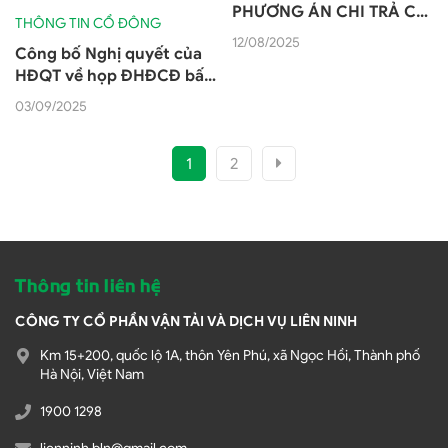
PHƯƠNG ÁN CHI TRẢ CỔ
THÔNG TIN CỔ ĐÔNG
TỨC NĂM 2024 BẰNG
12/08/2025
Công bố Nghị quyết của
TIỀN
HĐQT về họp ĐHĐCĐ bất
thường lần 1 năm 2025
03/09/2025
1
2
Thông tin liên hệ
CÔNG TY CỔ PHẦN VẬN TẢI VÀ DỊCH VỤ LIÊN NINH
Km 15+200, quốc lộ 1A, thôn Yên Phú, xã Ngọc Hồi, Thành phố
Hà Nội, Việt Nam
1900 1298