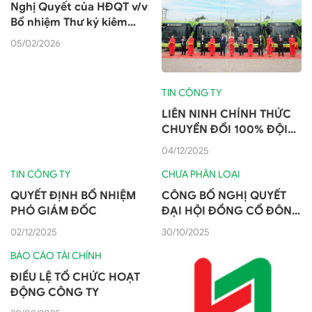
Nghị Quyết của HĐQT v/v
Bổ nhiệm Thư ký kiêm
Người Quản trị Công ty
05/02/2026
TIN CÔNG TY
LIÊN NINH CHÍNH THỨC
CHUYỂN ĐỔI 100% ĐỘI
XE SANG XE BUÝT ĐIỆN
04/12/2025
TIN CÔNG TY
CHƯA PHÂN LOẠI
QUYẾT ĐỊNH BỔ NHIỆM
CÔNG BỐ NGHỊ QUYẾT
PHÓ GIÁM ĐỐC
ĐẠI HỘI ĐỒNG CỔ ĐÔNG
BẤT THƯỜNG 2025
02/12/2025
30/10/2025
BÁO CÁO TÀI CHÍNH
ĐIỀU LỆ TỔ CHỨC HOẠT
ĐỘNG CÔNG TY