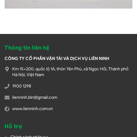
Thông tin liên hệ
CÔNG TY CỔ PHẦN VẬN TẢI VÀ DỊCH VỤ LIÊN NINH
Km 15+200, quốc lộ 1A, thôn Yên Phú, xã Ngọc Hồi, Thành phố
Hà Nội, Việt Nam
1900 1298
lienninh.bln@gmail.com
www.lienninh.com.vn
Hỗ trợ