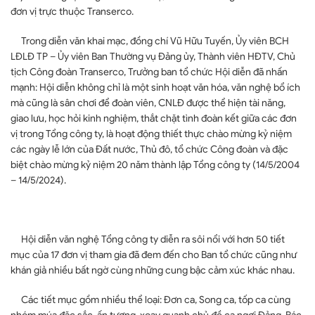
đơn vị trực thuộc Transerco.
Trong diễn văn khai mạc, đồng chí Vũ Hữu Tuyến, Ủy viên BCH
LĐLĐ TP – Ủy viên Ban Thường vụ Đảng ủy, Thành viên HĐTV, Chủ
tịch Công đoàn Transerco, Trưởng ban tổ chức Hội diễn đã nhấn
mạnh: Hội diễn không chỉ là một sinh hoạt văn hóa, văn nghệ bổ ích
mà cũng là sân chơi để đoàn viên, CNLĐ được thể hiện tài năng,
giao lưu, học hỏi kinh nghiệm, thắt chặt tình đoàn kết giữa các đơn
vị trong Tổng công ty, là hoạt động thiết thực chào mừng kỷ niệm
các ngày lễ lớn của Đất nước, Thủ đô, tổ chức Công đoàn và đặc
biệt chào mừng kỷ niệm 20 năm thành lập Tổng công ty (14/5/2004
– 14/5/2024).
Hội diễn văn nghệ Tổng công ty diễn ra sôi nổi với hơn 50 tiết
mục của 17 đơn vị tham gia đã đem đến cho Ban tổ chức cũng như
khán giả nhiều bất ngờ cùng những cung bậc cảm xúc khác nhau.
Các tiết mục gồm nhiều thể loại: Đơn ca, Song ca, tốp ca cùng