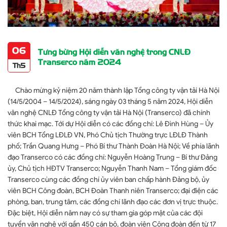
06
Tưng bừng Hội diễn văn nghệ trong CNLĐ
Transerco năm 2024
Th5
Chào mừng kỷ niệm 20 năm thành lập Tổng công ty vận tải Hà Nội
(14/5/2004 – 14/5/2024), sáng ngày 03 tháng 5 năm 2024, Hội diễn
văn nghệ CNLĐ Tổng công ty vận tải Hà Nội (Transerco) đã chính
thức khai mạc. Tới dự Hội diễn có các đồng chí: Lê Đình Hùng – Ủy
viên BCH Tổng LĐLĐ VN, Phó Chủ tịch Thường trực LĐLĐ Thành
phố; Trần Quang Hưng – Phó Bí thư Thành Đoàn Hà Nội; Về phía lãnh
đạo Transerco có các đồng chí: Nguyễn Hoàng Trung – Bí thư Đảng
ủy, Chủ tịch HĐTV Transerco; Nguyễn Thanh Nam – Tổng giám đốc
Transerco cùng các đồng chí ủy viên ban chấp hành Đảng bộ, ủy
viên BCH Công đoàn, BCH Đoàn Thanh niên Transerco; đại điện các
phòng, ban, trung tâm, các đồng chí lãnh đạo các đơn vị trực thuộc.
Đặc biệt, Hội diễn năm nay có sự tham gia góp mặt của các đội
tuyển văn nghệ với gần 450 cán bộ, đoàn viên Công đoàn đến từ 17