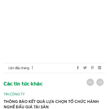
1900 1298
lienninh.bln@gmail.com
www.lienninh.com.vn
Hỗ trợ
Chính sách nhân sự
Chính sách hỗ trợ
Chính sách vận tải
Liên kết hữu ích
Giới thiệu
Tin tức
Lĩnh vực hoạt động