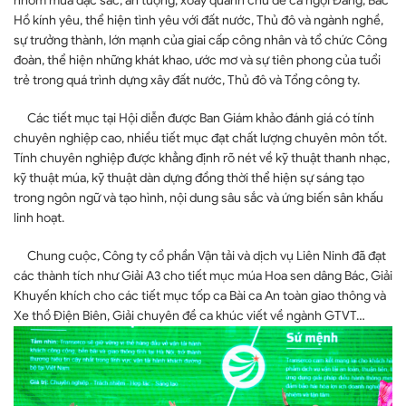
nhóm múa đặc sắc, ấn tượng, xoay quanh chủ đề ca ngợi Đảng, Bác
Hồ kính yêu, thể hiện tình yêu với đất nước, Thủ đô và ngành nghề,
sự trưởng thành, lớn mạnh của giai cấp công nhân và tổ chức Công
đoàn, thể hiện những khát khao, ước mơ và sự tiên phong của tuổi
trẻ trong quá trình dựng xây đất nước, Thủ đô và Tổng công ty.
Các tiết mục tại Hội diễn được Ban Giám khảo đánh giá có tính
chuyên nghiệp cao, nhiều tiết mục đạt chất lượng chuyên môn tốt.
Tính chuyên nghiệp được khẳng định rõ nét về kỹ thuật thanh nhạc,
kỹ thuật múa, kỹ thuật dàn dựng đồng thời thể hiện sự sáng tạo
trong ngôn ngữ và tạo hình, nội dung sâu sắc và ứng biến sân khấu
linh hoạt.
Chung cuộc, Công ty cổ phần Vận tải và dịch vụ Liên Ninh đã đạt
các thành tích như Giải A3 cho tiết mục múa Hoa sen dâng Bác, Giải
Khuyến khích cho các tiết mục tốp ca Bài ca An toàn giao thông và
Xe thồ Điện Biên, Giải chuyên đề ca khúc viết về ngành GTVT…