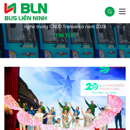
Trang chủ
Tin công ty
Tưng bừng Hội diễn văn
nghệ trong CNLĐ Transerco năm 2024
TIN TỨC