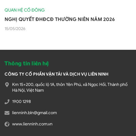
QUAN HỆ CỔ ĐÔNG
NGHỊ QUYẾT ĐHĐCĐ THƯỜNG NIÊN NĂM 2026
15/05/2026
Thông tin liên hệ
CÔNG TY CỔ PHẦN VẬN TẢI VÀ DỊCH VỤ LIÊN NINH
Km 15+200, quốc lộ 1A, thôn Yên Phú, xã Ngọc Hồi, Thành phố
Hà Nội, Việt Nam
1900 1298
lienninh.bln@gmail.com
www.lienninh.com.vn