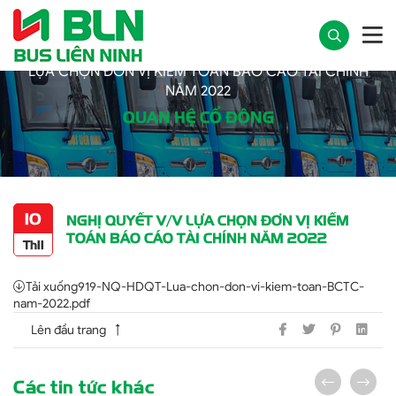
Trang chủ
Thông tin cổ đông
NGHỊ QUYẾT V/V
LỰA CHỌN ĐƠN VỊ KIỂM TOÁN BÁO CÁO TÀI CHÍNH
NĂM 2022
QUAN HỆ CỔ ĐÔNG
10
NGHỊ QUYẾT V/V LỰA CHỌN ĐƠN VỊ KIỂM
TOÁN BÁO CÁO TÀI CHÍNH NĂM 2022
Th11
Tải xuống
919-NQ-HDQT-Lua-chon-don-vi-kiem-toan-BCTC-
nam-2022.pdf
Lên đầu trang
Các tin tức khác