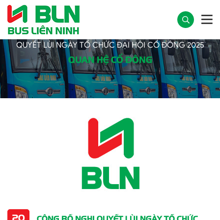
Trang chủ
Báo cáo tài chính
CÔNG BỐ NGHỊ
QUYẾT LÙI NGÀY TỔ CHỨC ĐẠI HỘI CỔ ĐÔNG 2025
QUAN HỆ CỔ ĐÔNG
20
CÔNG BỐ NGHỊ QUYẾT LÙI NGÀY TỔ CHỨC