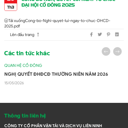
ĐẠI HỘI CỔ ĐÔNG 2025
Th3
Tải xuống
Cong-bo-Nghi-quyet-lui-ngay-to-chuc-DHCD-
2025.pdf
Lên đầu trang
Các tin tức khác
QUAN HỆ CỔ ĐÔNG
NGHỊ QUYẾT ĐHĐCĐ THƯỜNG NIÊN NĂM 2026
15/05/2026
Thông tin liên hệ
CÔNG TY CỔ PHẦN VẬN TẢI VÀ DỊCH VỤ LIÊN NINH