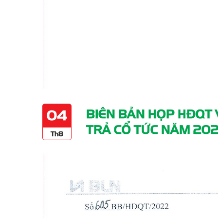
BIÊN BẢN HỌP HĐQT 
04
TRẢ CỔ TỨC NĂM 202
Th8
NHIỆM KỲ 2020-202