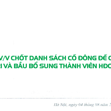
V/V CHỐT DANH SÁCH CỔ ĐÔNG ĐỂ 
1 VÀ BẦU BỔ SUNG THÀNH VIÊN HĐ
5