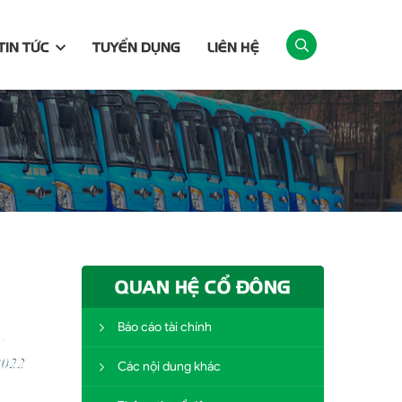
TIN TỨC
TUYỂN DỤNG
LIÊN HỆ
TỨC NĂM 2021 VÀ BẦU BỔ SUNG THÀNH VIÊN
QUAN HỆ CỔ ĐÔNG
Báo cáo tài chính
Các nội dung khác