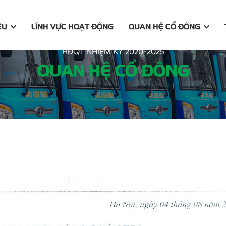
ỆU
LĨNH VỰC HOẠT ĐỘNG
QUAN HỆ CỔ ĐÔNG
 HỌP HĐQT V/V CHỐT DANH SÁCH CỔ ĐÔNG ĐỂ CHI TRẢ CỔ 
HĐQT NHIỆM KỲ 2020-2025
QUAN HỆ CỔ ĐÔNG