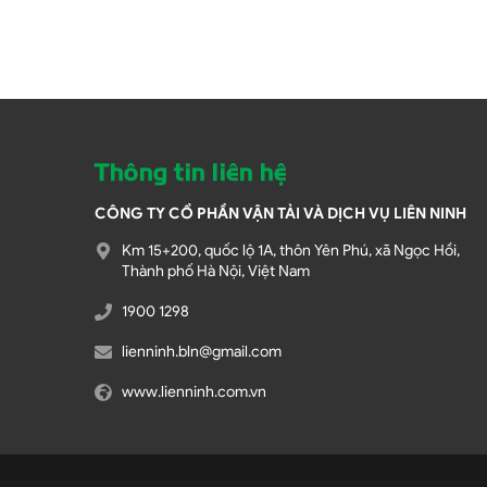
Thông tin liên hệ
CÔNG TY CỔ PHẦN VẬN TẢI VÀ DỊCH VỤ LIÊN NINH
Km 15+200, quốc lộ 1A, thôn Yên Phú, xã Ngọc Hồi,
Thành phố Hà Nội, Việt Nam
1900 1298
lienninh.bln@gmail.com
www.lienninh.com.vn